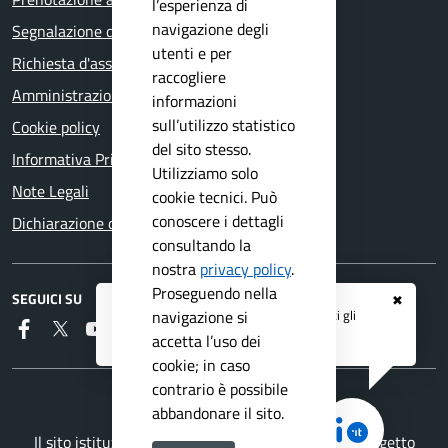
l’esperienza di
navigazione degli
Segnalazione disservizio
utenti e per
Richiesta d'assistenza
raccogliere
Amministrazione trasparente
informazioni
sull’utilizzo statistico
Cookie policy
del sito stesso.
Informativa Privacy
Utilizziamo solo
Note Legali
cookie tecnici. Può
conoscere i dettagli
Dichiarazione di accessibilità
consultando la
nostra
privacy policy
.
Proseguendo nella
SEGUICI SU
✖
Registrati ai servizi
APP IO
e ricevi tutti gli
navigazione si
Faceboook
Twitter
Youtube
Telegram
RSS
aggiornamenti dall'Ente
accetta l’uso dei
cookie; in caso
contrario è possibile
abbandonare il sito.
Il sito istituzionale del Comune di Bovezzo è un progetto