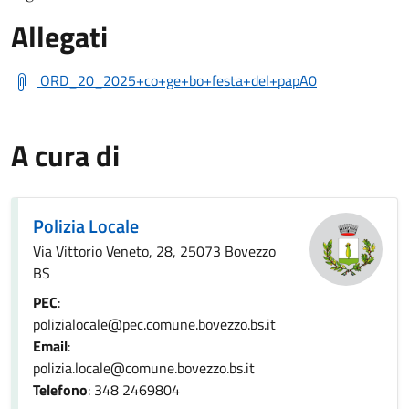
Allegati
ORD_20_2025+co+ge+bo+festa+del+papA0
A cura di
Polizia Locale
Via Vittorio Veneto, 28, 25073 Bovezzo
BS
PEC
:
polizialocale@pec.comune.bovezzo.bs.it
Email
:
polizia.locale@comune.bovezzo.bs.it
Telefono
: 348 2469804