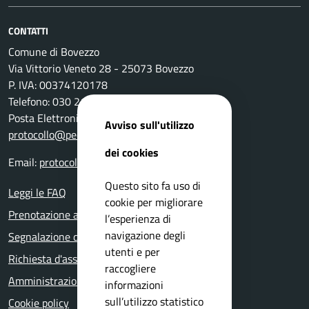
CONTATTI
Comune di Bovezzo
Via Vittorio Veneto 28 - 25073 Bovezzo
P. IVA: 00374120178
Telefono: 030 2111 211
Posta Elettronica Certificata:
Avviso sull'utilizzo
protocollo@pec.comune.bovezzo.bs.it
dei cookies
Email:
protocollo@comune.bovezzo.bs.it
Questo sito fa uso di
Leggi le FAQ
cookie per migliorare
Prenotazione appuntamento
l’esperienza di
navigazione degli
Segnalazione disservizio
utenti e per
Richiesta d'assistenza
raccogliere
Amministrazione trasparente
informazioni
sull’utilizzo statistico
Cookie policy