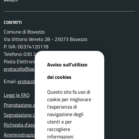
CONTATTI
Comune di Bovezzo
Via Vittorio Veneto 28 - 25073 Bovezzo
P. IVA: 00374120178
Telefono: 030 2111 211
Posta Elettronica Certificata:
Avviso sull'utilizzo
protocollo@pec.comune.bovezzo.bs.it
dei cookies
Email:
protocollo@comune.bovezzo.bs.it
Questo sito fa uso di
Leggi le FAQ
cookie per migliorare
Prenotazione appuntamento
l’esperienza di
navigazione degli
Segnalazione disservizio
utenti e per
Richiesta d'assistenza
raccogliere
Amministrazione trasparente
informazioni