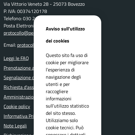
Via Vittorio Veneto 28 - 25073 Bovezzo
P. IVA: 00374120178
Telefono: 030 2111 211
Posta Elettronica Certificata:
Avviso sull'utilizzo
protocollo@pec.comune.bovezzo.bs.it
dei cookies
Email:
protocollo@comune.bovezzo.bs.it
Questo sito fa uso di
Leggi le FAQ
cookie per migliorare
Prenotazione appuntamento
l’esperienza di
navigazione degli
Segnalazione disservizio
utenti e per
Richiesta d'assistenza
raccogliere
Amministrazione trasparente
informazioni
sull’utilizzo statistico
Cookie policy
del sito stesso.
Informativa Privacy
Utilizziamo solo
Note Legali
cookie tecnici. Può
conoscere i dettagli