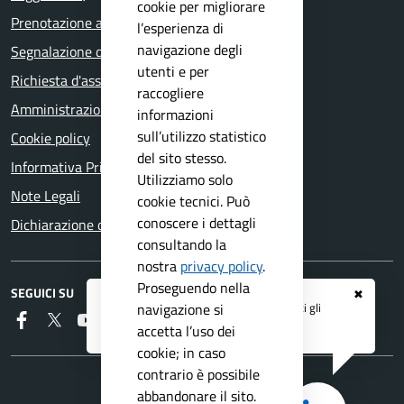
cookie per migliorare
Prenotazione appuntamento
l’esperienza di
navigazione degli
Segnalazione disservizio
utenti e per
Richiesta d'assistenza
raccogliere
Amministrazione trasparente
informazioni
sull’utilizzo statistico
Cookie policy
del sito stesso.
Informativa Privacy
Utilizziamo solo
Note Legali
cookie tecnici. Può
conoscere i dettagli
Dichiarazione di accessibilità
consultando la
nostra
privacy policy
.
Proseguendo nella
SEGUICI SU
✖
Registrati ai servizi
APP IO
e ricevi tutti gli
navigazione si
Faceboook
Twitter
Youtube
Telegram
RSS
aggiornamenti dall'Ente
accetta l’uso dei
cookie; in caso
contrario è possibile
abbandonare il sito.