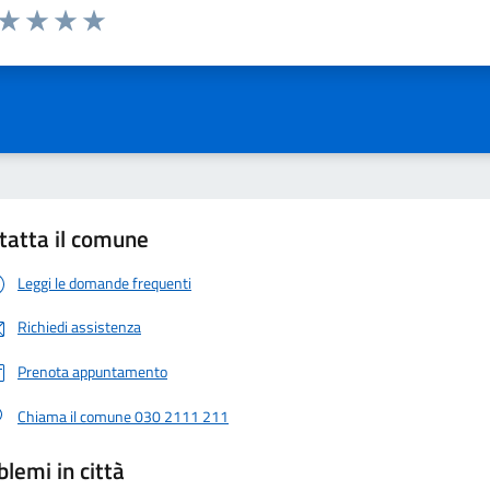
 da 1 a 5 stelle la pagina
ta 1 stelle su 5
Valuta 2 stelle su 5
Valuta 3 stelle su 5
Valuta 4 stelle su 5
Valuta 5 stelle su 5
tatta il comune
Leggi le domande frequenti
Richiedi assistenza
Prenota appuntamento
Chiama il comune 030 2111 211
blemi in città