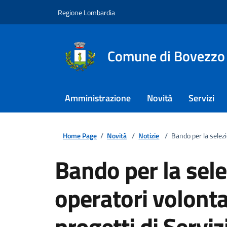
Regione Lombardia
Comune di Bovezzo
Amministrazione
Novità
Servizi
Home Page
/
Novità
/
Notizie
/
Bando per la selezi
Bando per la sel
operatori volonta
progetti di Serviz