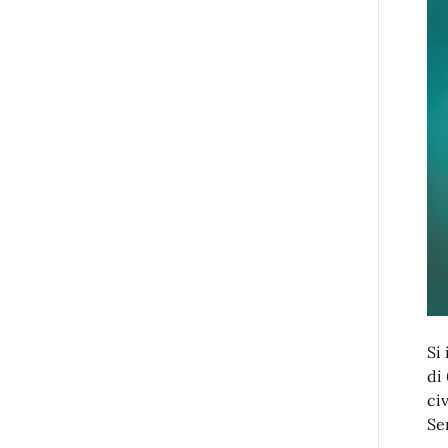
Si
di
civ
Se