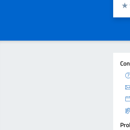
Valuta
Valu
Con
Pro