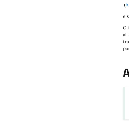
(
h
e 
Gl
al
tr
pa
A