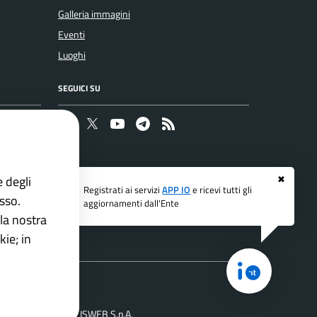
Galleria immagini
Eventi
Luoghi
SEGUICI SU
Faceboook
Twitter
Youtube
Telegram
RSS
e degli
✖
Registrati ai servizi
APP IO
e ricevi tutti gli
esso.
aggiornamenti dall'Ente
la nostra
ie; in
di
ne Comuni PNRR
ISWEB S.p.A.