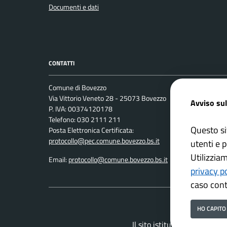
Documenti e dati
CONTATTI
Comune di Bovezzo
Leggi le 
Via Vittorio Veneto 28 - 25073 Bovezzo
Avviso sul
Prenotaz
P. IVA: 00374120178
Telefono: 030 2111 211
Segnalazi
Questo si
Posta Elettronica Certificata:
Richiesta
protocollo@pec.comune.bovezzo.bs.it
utenti e p
Utilizzia
Email:
protocollo@comune.bovezzo.bs.it
privacy p
caso cont
HO CAPITO
Il sito istituzionale del Co