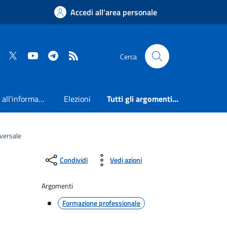
Accedi all'area personale
Faceboook
Twitter
Youtube
Telegram
RSS
Cerca
Accesso all'informazione
Elezioni
Tutti gli argomenti...
iversale
Condividi
Vedi azioni
Argomenti
Formazione professionale