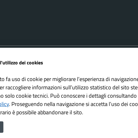
FAQ
Amministrazione trasparente
l'utilizzo dei cookies
ione appuntamento
Cookie policy
one disservizio
Informativa Privacy
to fa uso di cookie per migliorare l’esperienza di navigazion
 d'assistenza
Note Legali
er raccogliere informazioni sull’utilizzo statistico del sito st
Dichiarazione di accessibilità
mo solo cookie tecnici. Può conoscere i dettagli consultando 
olicy
.
Proseguendo nella navigazione si accetta l’uso dei cook
rario è possibile abbandonare il sito.
mune di Bovezzo è un progetto realizzato da
con la
Secoval srl
Soluzio