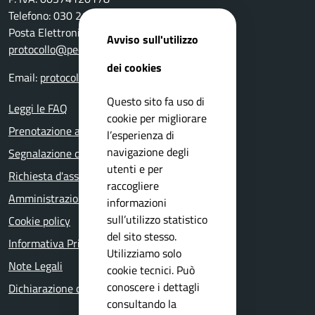
Telefono: 030 2111 211
Posta Elettronica Certificata:
Avviso sull'utilizzo
protocollo@pec.comune.bovezzo.bs.it
dei cookies
Email:
protocollo@comune.bovezzo.bs.it
Questo sito fa uso di
Leggi le FAQ
cookie per migliorare
Prenotazione appuntamento
l’esperienza di
navigazione degli
Segnalazione disservizio
utenti e per
Richiesta d'assistenza
raccogliere
Amministrazione trasparente
informazioni
sull’utilizzo statistico
Cookie policy
del sito stesso.
Informativa Privacy
Utilizziamo solo
Note Legali
cookie tecnici. Può
conoscere i dettagli
Dichiarazione di accessibilità
consultando la