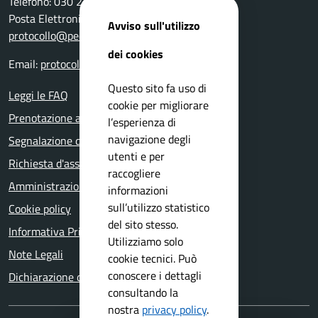
Telefono: 030 2111 211
Posta Elettronica Certificata:
Avviso sull'utilizzo
protocollo@pec.comune.bovezzo.bs.it
dei cookies
Email:
protocollo@comune.bovezzo.bs.it
Questo sito fa uso di
Leggi le FAQ
cookie per migliorare
Prenotazione appuntamento
l’esperienza di
navigazione degli
Segnalazione disservizio
utenti e per
Richiesta d'assistenza
raccogliere
Amministrazione trasparente
informazioni
sull’utilizzo statistico
Cookie policy
del sito stesso.
Informativa Privacy
Utilizziamo solo
Note Legali
cookie tecnici. Può
conoscere i dettagli
Dichiarazione di accessibilità
consultando la
nostra
privacy policy
.