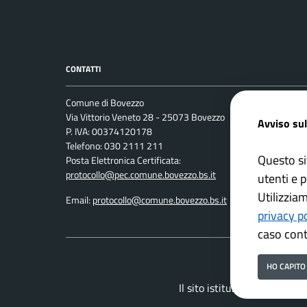
CONTATTI
Comune di Bovezzo
Leggi le 
Via Vittorio Veneto 28 - 25073 Bovezzo
Avviso sul
Prenotaz
P. IVA: 00374120178
Telefono: 030 2111 211
Segnalazi
Questo si
Posta Elettronica Certificata:
Richiesta
protocollo@pec.comune.bovezzo.bs.it
utenti e p
Utilizzia
Email:
protocollo@comune.bovezzo.bs.it
privacy p
caso cont
HO CAPITO
Il sito istituzionale del Co