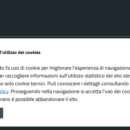
FAQ
Amministrazione trasparente
l'utilizzo dei cookies
ione appuntamento
Cookie policy
one disservizio
Informativa Privacy
to fa uso di cookie per migliorare l’esperienza di navigazion
 d'assistenza
Note Legali
er raccogliere informazioni sull’utilizzo statistico del sito st
Dichiarazione di accessibilità
mo solo cookie tecnici. Può conoscere i dettagli consultando 
olicy
.
Proseguendo nella navigazione si accetta l’uso dei cook
rario è possibile abbandonare il sito.
mune di Bovezzo è un progetto realizzato da
con la
Secoval srl
Soluzio