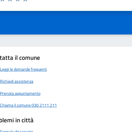
ta 1 stelle su 5
Valuta 2 stelle su 5
Valuta 3 stelle su 5
Valuta 4 stelle su 5
Valuta 5 stelle su 5
tatta il comune
Leggi le domande frequenti
Richiedi assistenza
Prenota appuntamento
Chiama il comune 030 2111 211
blemi in città
Segnala disservizio