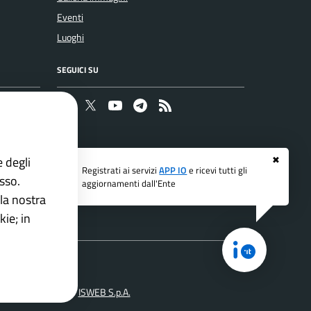
Eventi
Luoghi
SEGUICI SU
Faceboook
Twitter
Youtube
Telegram
RSS
e degli
✖
Registrati ai servizi
APP IO
e ricevi tutti gli
esso.
aggiornamenti dall'Ente
la nostra
ie; in
di
ne Comuni PNRR
ISWEB S.p.A.