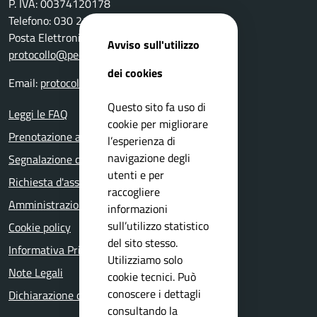
P. IVA: 00374120178
Telefono: 030 2111 211
Posta Elettronica Certificata:
Avviso sull'utilizzo
protocollo@pec.comune.bovezzo.bs.it
dei cookies
Email:
protocollo@comune.bovezzo.bs.it
Questo sito fa uso di
Leggi le FAQ
cookie per migliorare
Prenotazione appuntamento
l’esperienza di
navigazione degli
Segnalazione disservizio
utenti e per
Richiesta d'assistenza
raccogliere
Amministrazione trasparente
informazioni
sull’utilizzo statistico
Cookie policy
del sito stesso.
Informativa Privacy
Utilizziamo solo
Note Legali
cookie tecnici. Può
conoscere i dettagli
Dichiarazione di accessibilità
consultando la