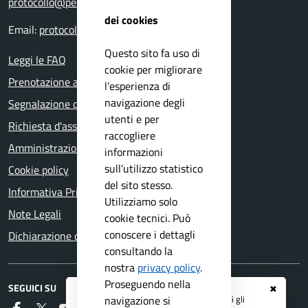
protocollo@pec.comune.bovezzo.bs.it
dei cookies
Email:
protocollo@comune.bovezzo.bs.it
Questo sito fa uso di
Leggi le FAQ
cookie per migliorare
Prenotazione appuntamento
l’esperienza di
navigazione degli
Segnalazione disservizio
utenti e per
Richiesta d'assistenza
raccogliere
Amministrazione trasparente
informazioni
sull’utilizzo statistico
Cookie policy
del sito stesso.
Informativa Privacy
Utilizziamo solo
Note Legali
cookie tecnici. Può
conoscere i dettagli
Dichiarazione di accessibilità
consultando la
nostra
privacy policy
.
Proseguendo nella
SEGUICI SU
✖
Registrati ai servizi
APP IO
e ricevi tutti gli
navigazione si